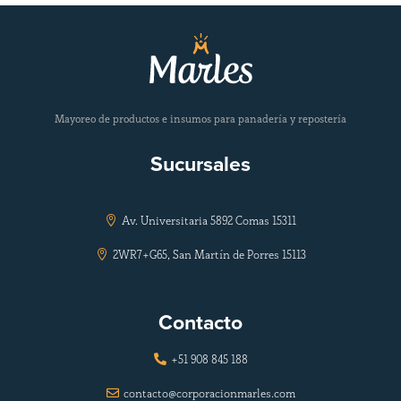
Mayoreo de productos e insumos para panadería y repostería
Sucursales
Av. Universitaria 5892 Comas 15311

2WR7+G65, San Martín de Porres 15113

Contacto
+51 908 845 188

contacto@corporacionmarles.com
