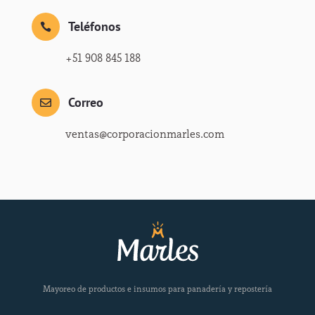
Teléfonos

+51 908 845 188
Correo

ventas@corporacionmarles.com
Mayoreo de productos e insumos para panadería y repostería