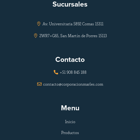
Sucursales
Av. Universitaria 5892 Comas 15311

2WR7+G65, San Martín de Porres 15113

Contacto
+51 908 845 188

contacto@corporacionmarles.com

Menu
Inicio
Productos