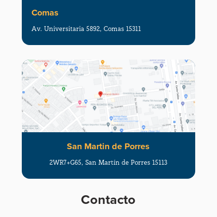
Comas
Av. Universitaria 5892, Comas 15311
San Martin de Porres
2WR7+G65, San Martín de Porres 15113
Contacto