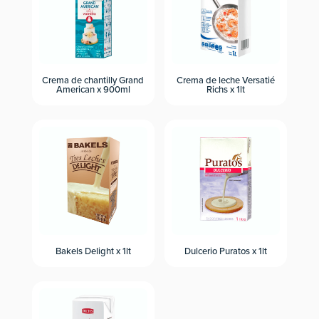
Crema de chantilly Grand
Crema de leche Versatié
American x 900ml
Richs x 1lt
Bakels Delight x 1lt
Dulcerio Puratos x 1lt