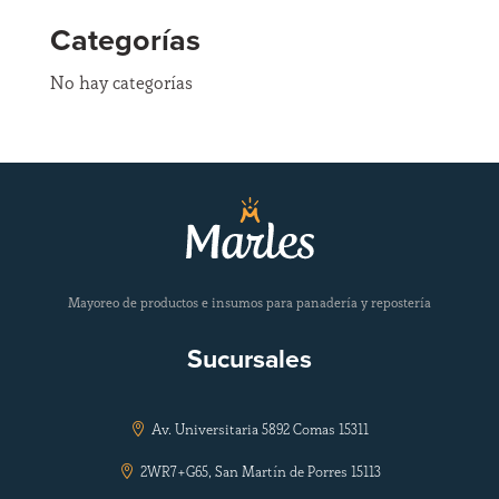
Categorías
No hay categorías
Mayoreo de productos e insumos para panadería y repostería
Sucursales
Av. Universitaria 5892 Comas 15311

2WR7+G65, San Martín de Porres 15113
