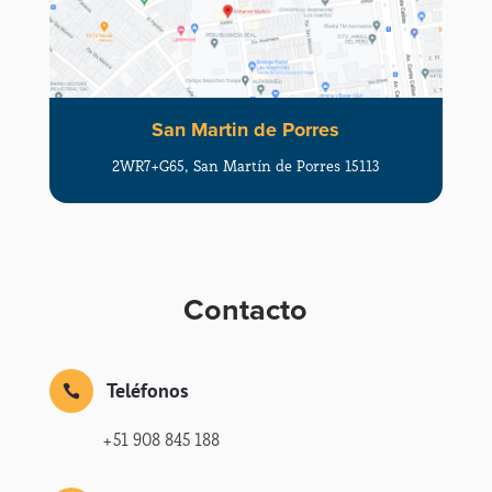
San Martin de Porres
2WR7+G65, San Martín de Porres 15113
Contacto
Teléfonos

+51 908 845 188