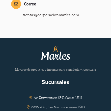
Correo

ventas@corporacionmarles.com
Mayoreo de productos e insumos para panadería y repostería
Sucursales
Av. Universitaria 5892 Comas 15311

2WR7+G65, San Martín de Porres 15113
