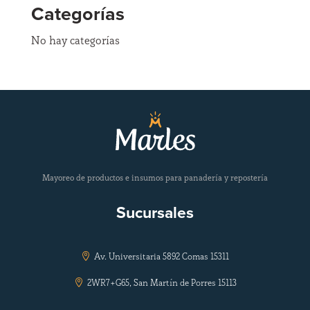
Categorías
No hay categorías
Mayoreo de productos e insumos para panadería y repostería
Sucursales
Av. Universitaria 5892 Comas 15311

2WR7+G65, San Martín de Porres 15113
