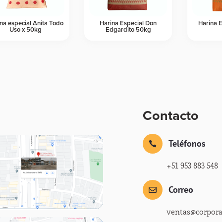
na especial Anita Todo
Harina Especial Don
Harina 
Uso x 50kg
Edgardito 50kg
Contacto
Teléfonos

+51 953 883 548
Correo

ventas@corpor