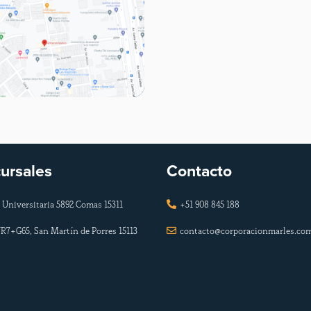
ursales
Contacto
 Universitaria 5892 Comas 15311
+51 908 845 188

R7+G65, San Martín de Porres 15113
contacto@corporacionmarles.co
