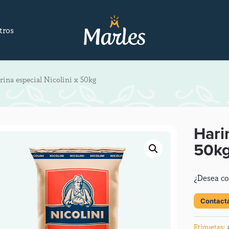
tros
rina especial Nicolini x 50kg
Hari
50k
¿Desea co
Contact
Etiquetas: