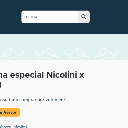
na especial Nicolini x
g
nsultar o comprar por volumen?
ar Asesor
alicorp
,
nicolini