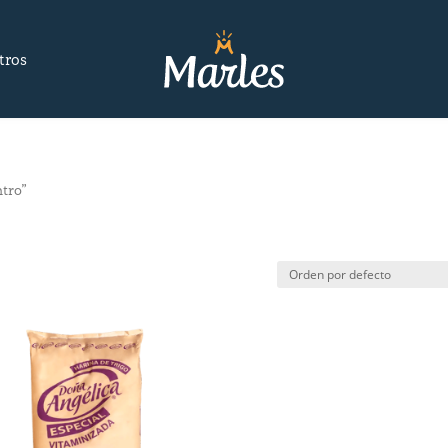
tros
ntro”