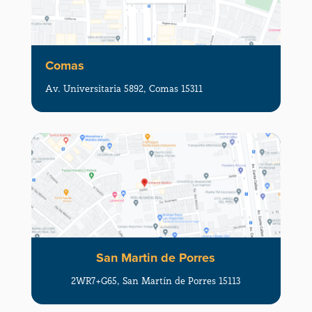
Comas
Av. Universitaria 5892, Comas 15311
San Martin de Porres
2WR7+G65, San Martín de Porres 15113