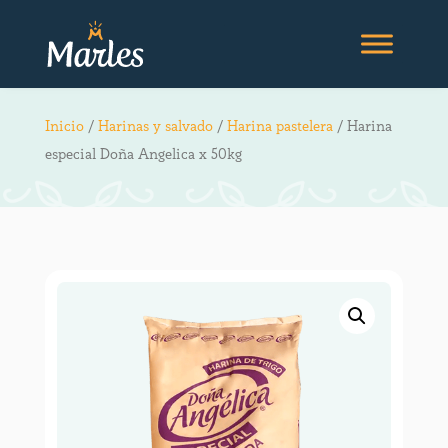
Inicio
/
Harinas y salvado
/
Harina pastelera
/ Harina
especial Doña Angelica x 50kg