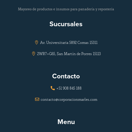
Mayoreo de productos e insumos para panadería y repostería
Sucursales
Av. Universitaria 5892 Comas 15311

2WR7+G65, San Martín de Porres 15113

Contacto
+51 908 845 188

contacto@corporacionmarles.com

Menu