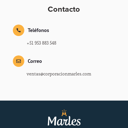
Contacto
Teléfonos

+51 953 883 548
Correo

ventas@corporacionmarles.com