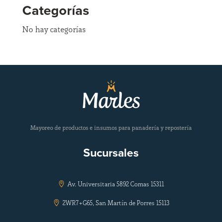
Categorías
No hay categorías
Mayoreo de productos e insumos para panadería y repostería
Sucursales
Av. Universitaria 5892 Comas 15311

2WR7+G65, San Martín de Porres 15113
