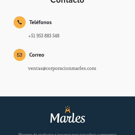
Contacto
Teléfonos

+51 953 883 548
Correo

ventas@corporacionmarles.com
Mayoreo de productos e insumos para panadería y repostería