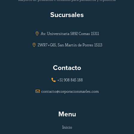
Sucursales
Av. Universitaria 5892 Comas 15311

2WR7+G65, San Martín de Porres 15113

Contacto
+51 908 845 188

contacto@corporacionmarles.com

Menu
Inicio