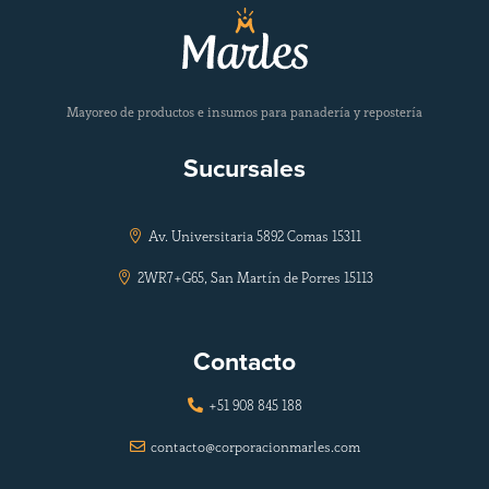
Mayoreo de productos e insumos para panadería y repostería
Sucursales
Av. Universitaria 5892 Comas 15311

2WR7+G65, San Martín de Porres 15113

Contacto
+51 908 845 188

contacto@corporacionmarles.com
