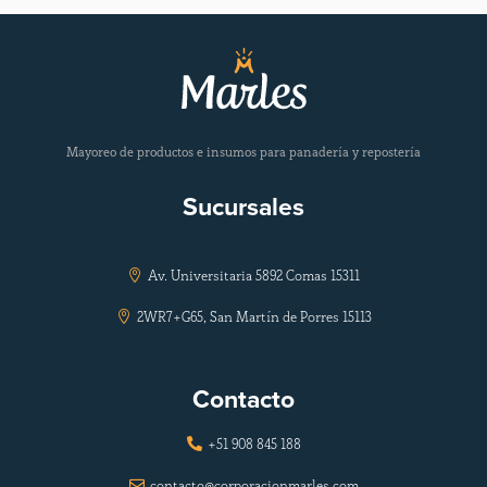
Mayoreo de productos e insumos para panadería y repostería
Sucursales
Av. Universitaria 5892 Comas 15311

2WR7+G65, San Martín de Porres 15113

Contacto
+51 908 845 188

contacto@corporacionmarles.com
