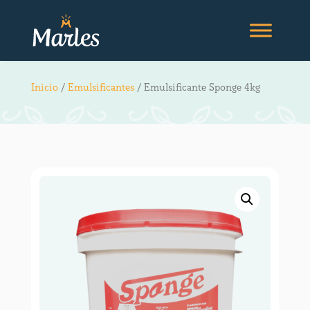
Inicio
/
Emulsificantes
/ Emulsificante Sponge 4kg