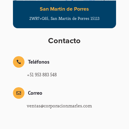
San Martin de Porres
2WR7+G65, San Martín de Porres 15113
Contacto
Teléfonos

+51 953 883 548
Correo

ventas@corporacionmarles.com