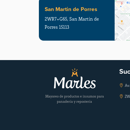
San Martin de Porres
2WR7+G65, San Martín de
Porres 15113
Suc
Av.

Mayoreo de productos e insumos para
2W

panadería y repostería