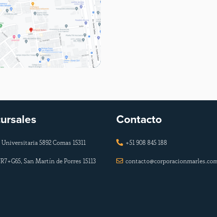
ursales
Contacto
 Universitaria 5892 Comas 15311
+51 908 845 188

R7+G65, San Martín de Porres 15113
contacto@corporacionmarles.co
