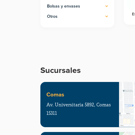
Bolsas y envases
E
Otros
Sucursales
Comas
Av. Universitaria 5892, Comas
15311