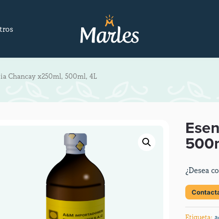
tros
ia Chancay x250ml, 500ml, 4L
Esen
500m
¿Desea co
Contact
Etiqueta: