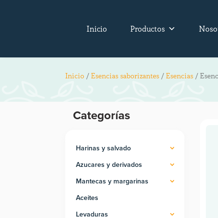
Inicio
Productos
Noso
Inicio
/
Esencias saborizantes
/
Esencias
/ Esenc
Categorías
Harinas y salvado
Azucares y derivados
Mantecas y margarinas
Aceites
Levaduras