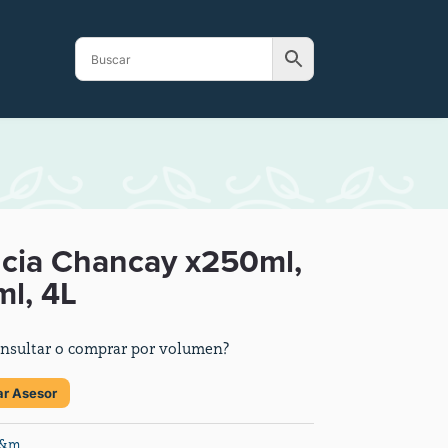
cia Chancay x250ml,
l, 4L
nsultar o comprar por volumen?
ar Asesor
a&m