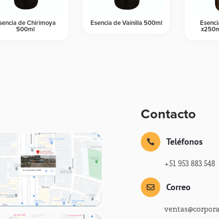
sencia de Chirimoya
Esencia de Vainilla 500ml
Esenci
500ml
x250m
Contacto
Teléfonos

+51 953 883 548
Correo

ventas@corpor