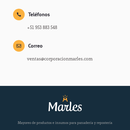
Teléfonos

+51 953 883 548
Correo

ventas@corporacionmarles.com
Mayoreo de productos e insumos para panadería y repostería