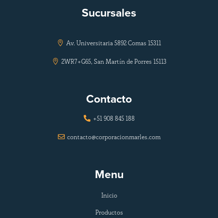
Sucursales
Av. Universitaria 5892 Comas 15311

2WR7+G65, San Martín de Porres 15113

Contacto
+51 908 845 188

contacto@corporacionmarles.com

Menu
Inicio
Productos