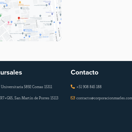
ursales
Contacto
 Universitaria 5892 Comas 15311
+51 908 845 188

R7+G65, San Martín de Porres 15113
contacto@corporacionmarles.co
