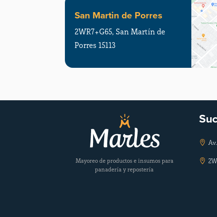
San Martin de Porres
2WR7+G65, San Martín de
Porres 15113
Suc
Av.

Mayoreo de productos e insumos para
2W

panadería y repostería