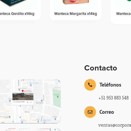
nteca Gordito x14kg
Manteca Margarita x14kg
Manteca
Contacto
Teléfonos

+51 953 883 548
Correo

ventas@corpor