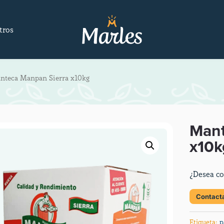
tros
nteca Manpan Sierra x10kg
Mant
x10k
¿Desea co
Contact
Etiqueta:
p