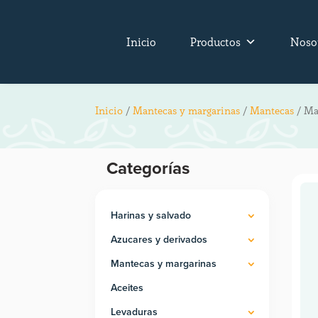
Inicio
Productos
Noso
Inicio
/
Mantecas y margarinas
/
Mantecas
/ Ma
Categorías
Harinas y salvado
Azucares y derivados
Mantecas y margarinas
Aceites
Levaduras