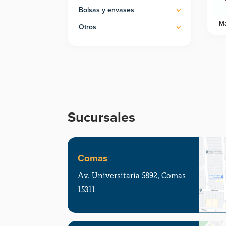
Bolsas y envases
Ma
Otros
Sucursales
Comas
Av. Universitaria 5892, Comas
15311