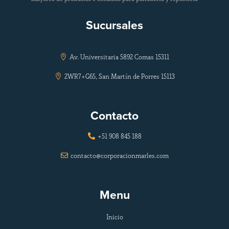
Sucursales
Av. Universitaria 5892 Comas 15311

2WR7+G65, San Martín de Porres 15113

Contacto
+51 908 845 188

contacto@corporacionmarles.com

Menu
Inicio