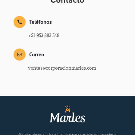
Teléfonos

+51 953 883 548
Correo

ventas@corporacionmarles.com
Mayoreo de productos e insumos para panadería y repostería