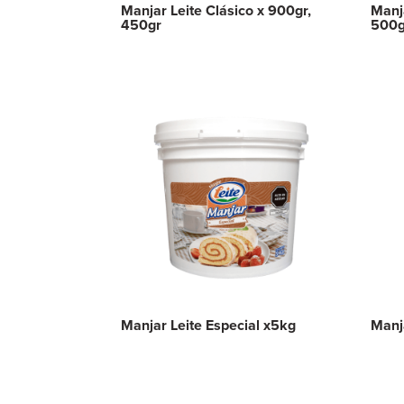
Manjar Leite Clásico x 900gr,
Manja
450gr
500g
Manjar Leite Especial x5kg
Manja