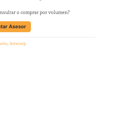
nsultar o comprar por volumen?
tar Asesor
leite
,
leitecorp