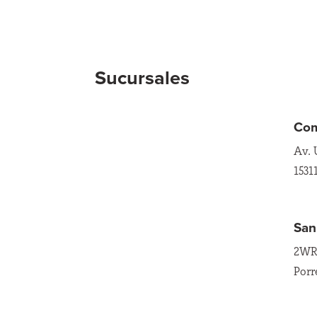
Sucursales
Co
Av. 
1531
San
2WR7
Porr