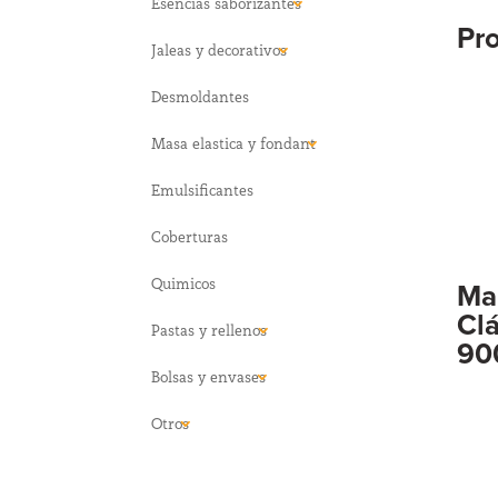
Esencias saborizantes
Pr
Jaleas y decorativos
Desmoldantes
Masa elastica y fondant
Emulsificantes
Coberturas
Quimicos
Man
Clá
Pastas y rellenos
90
Bolsas y envases
Otros