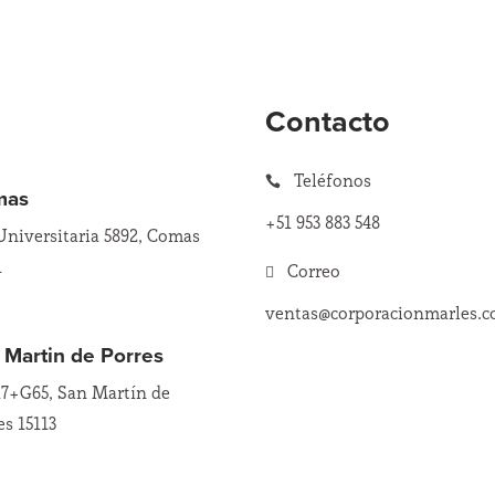
Contacto
Teléfonos

mas
+51 953 883 548
Universitaria 5892, Comas
1
Correo

ventas@corporacionmarles.
 Martin de Porres
+G65, San Martín de
es 15113