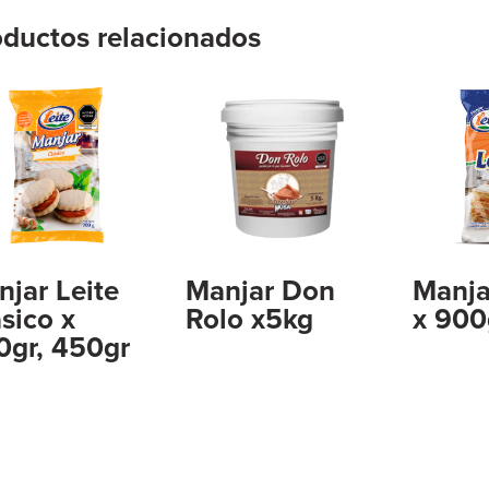
oductos relacionados
jar Leite
Manjar Don
Manjar
sico x
Rolo x5kg
x 900
0gr, 450gr