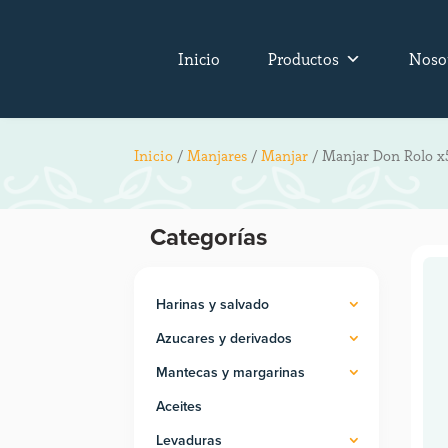
Inicio
Productos
Noso
Inicio
/
Manjares
/
Manjar
/ Manjar Don Rolo x
Categorías
Harinas y salvado
Azucares y derivados
Mantecas y margarinas
Aceites
Levaduras