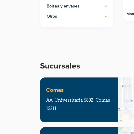
Bolsas y envases
Manj
Otros
Sucursales
Comas
Av. Universitaria 5892, Comas
15311