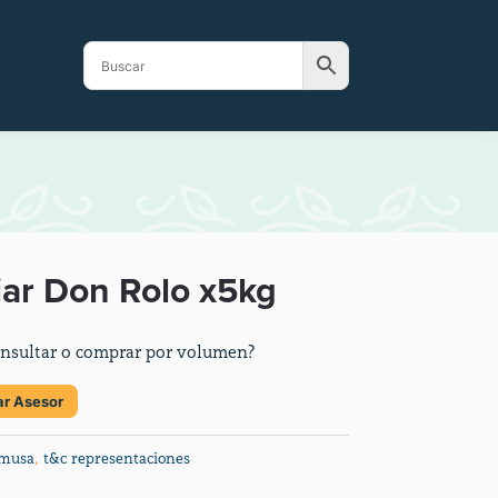
ar Don Rolo x5kg
nsultar o comprar por volumen?
ar Asesor
musa
,
t&c representaciones