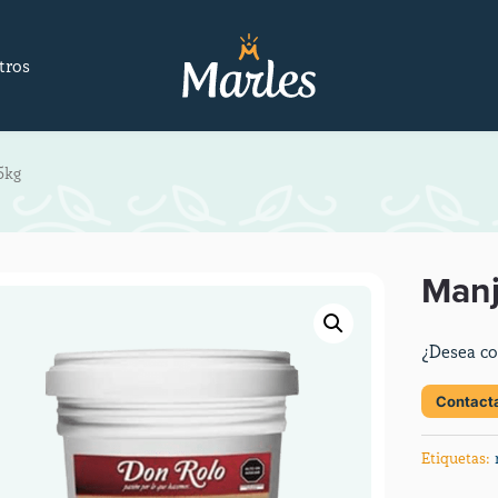
tros
5kg
Manj
¿Desea co
Contact
Etiquetas: