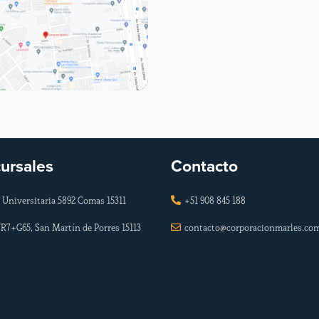
ursales
Contacto
 Universitaria 5892 Comas 15311
+51 908 845 188

R7+G65, San Martín de Porres 15113
contacto@corporacionmarles.co
