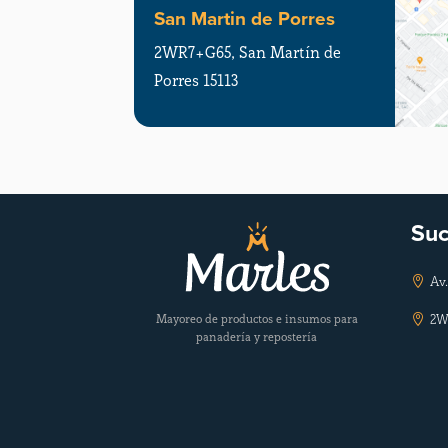
San Martin de Porres
2WR7+G65, San Martín de
Porres 15113
Suc
Av.

Mayoreo de productos e insumos para
2W

panadería y repostería