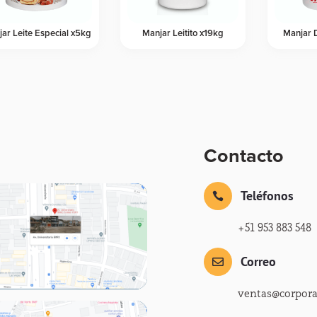
ar Leite Especial x5kg
Manjar Leitito x19kg
Manjar 
Contacto
Teléfonos

+51 953 883 548
Correo

ventas@corpor