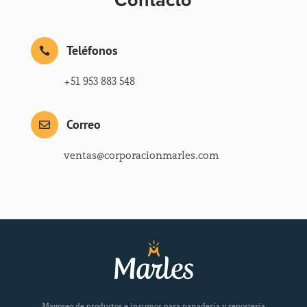
Contacto
Teléfonos

+51 953 883 548
Correo

ventas@corporacionmarles.com
Mayoreo de productos e insumos para panadería y repostería