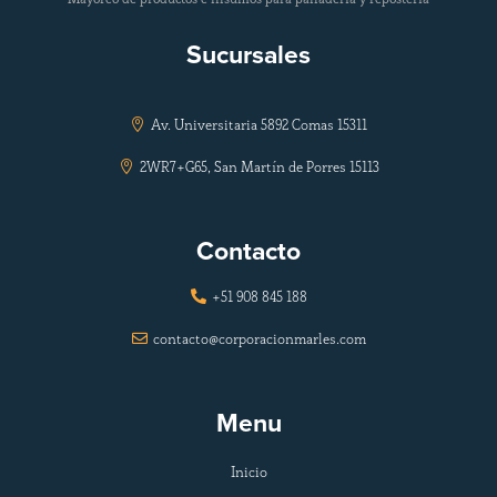
Sucursales
Av. Universitaria 5892 Comas 15311

2WR7+G65, San Martín de Porres 15113

Contacto
+51 908 845 188

contacto@corporacionmarles.com

Menu
Inicio