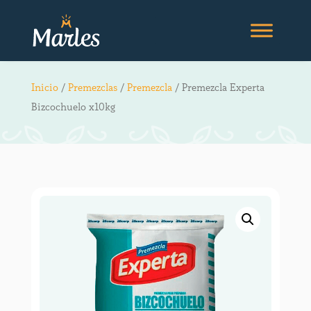
Inicio
/
Premezclas
/
Premezcla
/ Premezcla Experta
Bizcochuelo x10kg